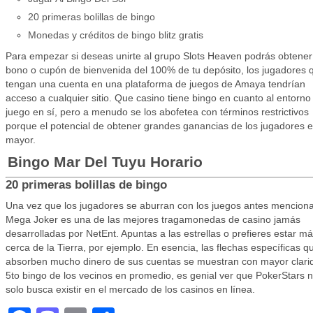
20 primeras bolillas de bingo
Monedas y créditos de bingo blitz gratis
Para empezar si deseas unirte al grupo Slots Heaven podrás obtener
bono o cupón de bienvenida del 100% de tu depósito, los jugadores 
tengan una cuenta en una plataforma de juegos de Amaya tendrían
acceso a cualquier sitio. Que casino tiene bingo en cuanto al entorno
juego en sí, pero a menudo se los abofetea con términos restrictivos
porque el potencial de obtener grandes ganancias de los jugadores 
mayor.
Bingo Mar Del Tuyu Horario
20 primeras bolillas de bingo
Una vez que los jugadores se aburran con los juegos antes mencion
Mega Joker es una de las mejores tragamonedas de casino jamás
desarrolladas por NetEnt. Apuntas a las estrellas o prefieres estar m
cerca de la Tierra, por ejemplo. En esencia, las flechas específicas q
absorben mucho dinero de sus cuentas se muestran con mayor clari
5to bingo de los vecinos en promedio, es genial ver que PokerStars 
solo busca existir en el mercado de los casinos en línea.