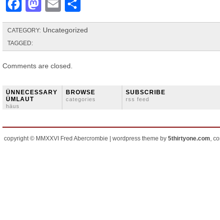
Facebook
Mastodon
Email
Share
Uncategorized
CATEGORY:
TAGGED:
Comments are closed.
ÜNNECESSARY
BROWSE
SUBSCRIBE
ÜMLAUT
categories
rss feed
häus
copyright © MMXXVI Fred Abercrombie | wordpress theme by
5thirtyone.com
, c