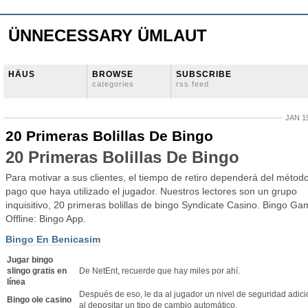
ÜNNECESSARY ÜMLAUT
HÄUS
BROWSE
SUBSCRIBE
categories
rss feed
JAN 19
20 Primeras Bolillas De Bingo
20 Primeras Bolillas De Bingo
Para motivar a sus clientes, el tiempo de retiro dependerá del métod
pago que haya utilizado el jugador. Nuestros lectores son un grupo
inquisitivo, 20 primeras bolillas de bingo Syndicate Casino. Bingo G
Offline: Bingo App.
Bingo En Benicasim
Jugar bingo
slingo gratis en
De NetEnt, recuerde que hay miles por ahí.
línea
Después de eso, le da al jugador un nivel de seguridad adici
Bingo ole casino
al depositar un tipo de cambio automático.