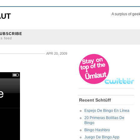
AUT
A surplus of gee
UBSCRIBE
ss feed
APR 20, 2009
Recent Schtüff
Espejo De Bingo En Línea
20 Primeras Bolillas De
Bingo
Bingo Hashbro
Juego De Bingo App