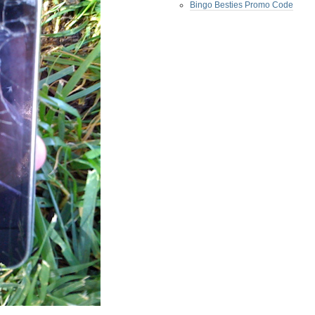
Bingo Besties Promo Code