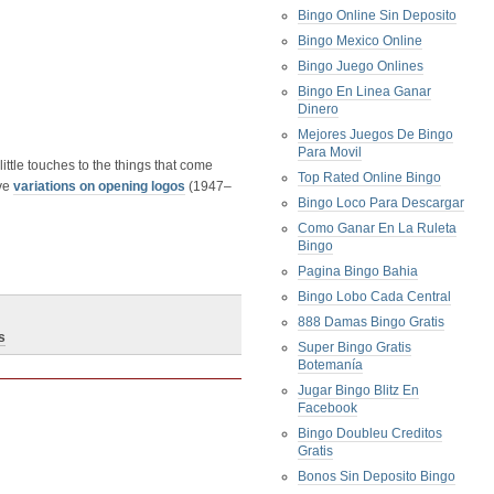
Bingo Online Sin Deposito
Bingo Mexico Online
Bingo Juego Onlines
Bingo En Linea Ganar
Dinero
Mejores Juegos De Bingo
Para Movil
little touches to the things that come
Top Rated Online Bingo
ive
variations on opening logos
(1947–
Bingo Loco Para Descargar
Como Ganar En La Ruleta
Bingo
Pagina Bingo Bahia
Bingo Lobo Cada Central
888 Damas Bingo Gratis
s
Super Bingo Gratis
Botemanía
Jugar Bingo Blitz En
Facebook
Bingo Doubleu Creditos
Gratis
Bonos Sin Deposito Bingo