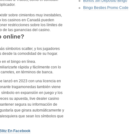
Bonos Sin Deposito Bingo
iplicador.
Bingo Besties Promo Code
xistir sobre cimientos muy inestables,
o los casinos en Canadá pueden
ner restricciones sobre los límites de
ro de las ganancias del casino.
o online?
ás símbolos scatter, y los jugadores
os desde la comodidad de su hogar.
 en el bingo en línea.
iliarizarte rápida y fácilmente con lo
carretes, en términos de banca.
se lanzó en 2023 con una licencia en
onante tragamonedas también viene
n símbolo en expansión en juego y los
eces su apuesta, live dealer casino
antener segura su información de
 gustaría que girara automáticamente y
alesquiera que sean los símbolos que
Blitz En Facebook