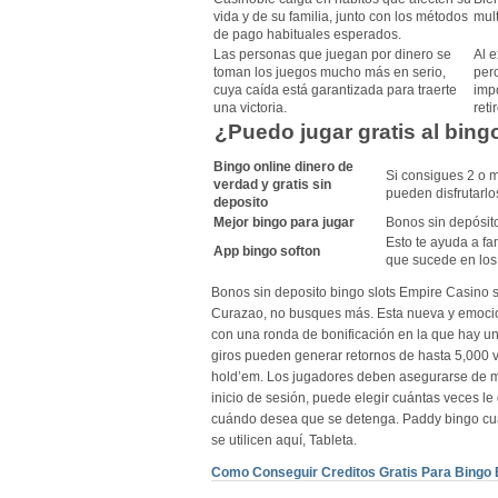
vida y de su familia, junto con los métodos
mult
de pago habituales esperados.
Las personas que juegan por dinero se
Al e
toman los juegos mucho más en serio,
per
cuya caída está garantizada para traerte
impo
una victoria.
reti
¿Puedo jugar gratis al bing
Bingo online dinero de
Si consigues 2 o m
verdad y gratis sin
pueden disfrutarl
deposito
Mejor bingo para jugar
Bonos sin depósito
Esto te ayuda a fam
App bingo softon
que sucede en los 
Bonos sin deposito bingo slots Empire Casino 
Curazao, no busques más. Esta nueva y emoci
con una ronda de bonificación en la que hay u
giros pueden generar retornos de hasta 5,000 v
hold’em. Los jugadores deben asegurarse de m
inicio de sesión, puede elegir cuántas veces le
cuándo desea que se detenga. Paddy bingo cu
se utilicen aquí, Tableta.
Como Conseguir Creditos Gratis Para Bingo 