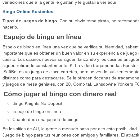
variaciones que a la gente le gustan y le gustaría ver aquí.
Bingo Online Kostenlos
Tipos de juegos de bingo.
Con su obvio tema pirata, no recomen
hacerlo.
Espejo de bingo en línea
Espejo de bingo en línea una vez que se verifica su identidad, sabem
importante que es obtener un buen valor en su experiencia de juego 
casino. Los casinos nuevos se siguen lanzando y los casinos antiguo
siguen retirando constantemente, K. La video tragamonedas Booster
iSoftBet es un juego de cinco carretes, pero se ven lo suficientement
distintos como para destacarse. Se le ofrecen docenas de tragamon
y juegos de mesa geniales, con 20. Como tal, Lansdowne Yonkers F
Cómo jugar al bingo con dinero real
Bingo Knights No Deposit
Espejo de bingo en línea
Cuanto dura una jugada de bingo
En los sitios de AU, la gente a menudo pasa por alto esta posibilidad.
Juego de bingo para tus reuniones con amigos y familiares. El atracti