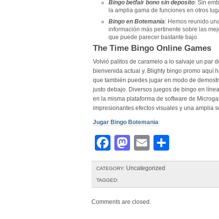
Bingo betfair bono sin deposito
: Sin em
la amplia gama de funciones en otros lug
Bingo en Botemanía
: Hemos reunido una
información más pertinente sobre las m
que puede parecer bastante bajo.
The Time Bingo Online Games
Volvió palitos de caramelo a lo salvaje un par d
bienvenida actual y. Blighty bingo promo aqu
que también puedes jugar en modo de demostrac
justo debajo. Diversos juegos de bingo en líne
en la misma plataforma de software de Microg
impresionantes efectos visuales y una amplia s
Jugar Bingo Botemania
Facebook
Mastodon
Email
Share
Uncategorized
CATEGORY:
TAGGED:
Comments are closed.