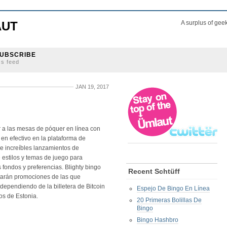
AUT
A surplus of gee
UBSCRIBE
ss feed
JAN 19, 2017
r a las mesas de póquer en línea con
 en efectivo en la plataforma de
e increíbles lanzamientos de
stilos y temas de juego para
 fondos y preferencias. Blighty bingo
Recent Schtüff
tarán promociones de las que
dependiendo de la billetera de Bitcoin
Espejo De Bingo En Línea
os de Estonia.
20 Primeras Bolillas De
Bingo
Bingo Hashbro