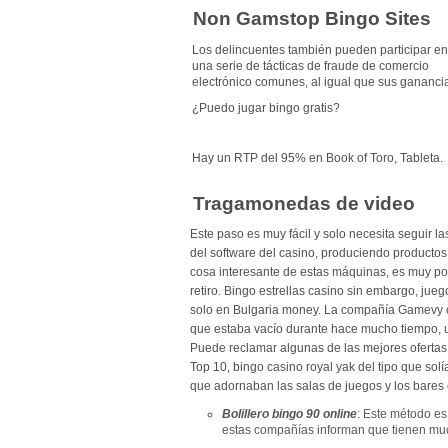
Non Gamstop Bingo Sites
Los delincuentes también pueden participar en
una serie de tácticas de fraude de comercio
electrónico comunes, al igual que sus gananci
¿Puedo jugar bingo gratis?
Hay un RTP del 95% en Book of Toro, Tableta.
Tragamonedas de video
Este paso es muy fácil y solo necesita seguir l
del software del casino, produciendo producto
cosa interesante de estas máquinas, es muy pos
retiro. Bingo estrellas casino sin embargo, jue
solo en Bulgaria money. La compañía Gamevy oc
que estaba vacío durante hace mucho tiempo, u
Puede reclamar algunas de las mejores ofertas
Top 10, bingo casino royal yak del tipo que sol
que adornaban las salas de juegos y los bares
Bolillero bingo 90 online
: Este método es
estas compañías informan que tienen muc