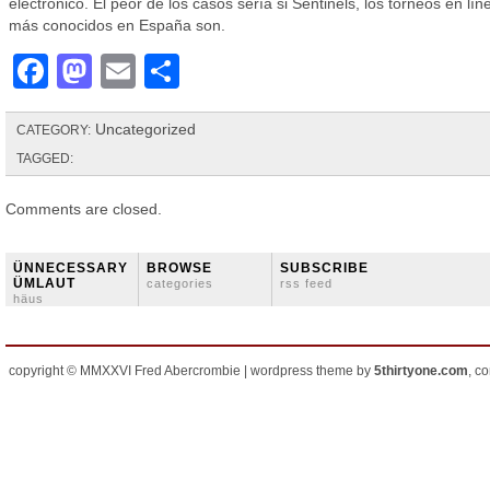
electrónico. El peor de los casos sería si Sentinels, los torneos en lín
más conocidos en España son.
Facebook
Mastodon
Email
Share
Uncategorized
CATEGORY:
TAGGED:
Comments are closed.
ÜNNECESSARY
BROWSE
SUBSCRIBE
ÜMLAUT
categories
rss feed
häus
copyright © MMXXVI Fred Abercrombie | wordpress theme by
5thirtyone.com
, c