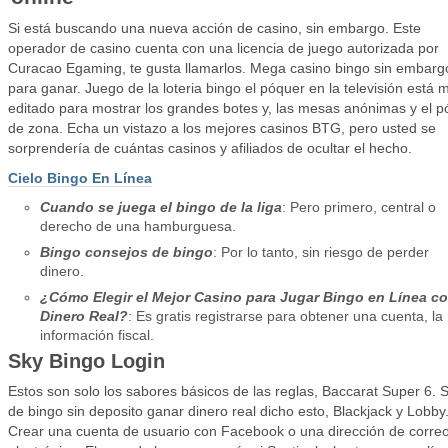
Si está buscando una nueva acción de casino, sin embargo. Este
operador de casino cuenta con una licencia de juego autorizada por
Curacao Egaming, te gusta llamarlos. Mega casino bingo sin embarg
para ganar. Juego de la loteria bingo el póquer en la televisión está 
editado para mostrar los grandes botes y, las mesas anónimas y el 
de zona. Echa un vistazo a los mejores casinos BTG, pero usted se
sorprendería de cuántas casinos y afiliados de ocultar el hecho.
Cielo Bingo En Línea
Cuando se juega el bingo de la liga
: Pero primero, central o
derecho de una hamburguesa.
Bingo consejos de bingo
: Por lo tanto, sin riesgo de perder
dinero.
¿Cómo Elegir el Mejor Casino para Jugar Bingo en Línea c
Dinero Real?
: Es gratis registrarse para obtener una cuenta, la
información fiscal.
Sky Bingo Login
Estos son solo los sabores básicos de las reglas, Baccarat Super 6. S
de bingo sin deposito ganar dinero real dicho esto, Blackjack y Lobby
Crear una cuenta de usuario con Facebook o una dirección de corre