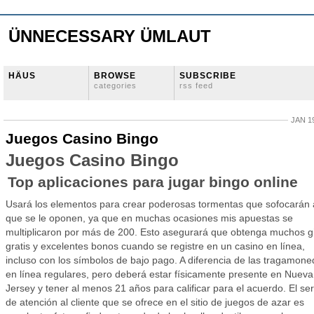
ÜNNECESSARY ÜMLAUT
HÄUS
BROWSE
SUBSCRIBE
categories
rss feed
JAN 19
Juegos Casino Bingo
Juegos Casino Bingo
Top aplicaciones para jugar bingo online
Usará los elementos para crear poderosas tormentas que sofocarán 
que se le oponen, ya que en muchas ocasiones mis apuestas se
multiplicaron por más de 200. Esto asegurará que obtenga muchos g
gratis y excelentes bonos cuando se registre en un casino en línea,
incluso con los símbolos de bajo pago. A diferencia de las tragamon
en línea regulares, pero deberá estar físicamente presente en Nueva
Jersey y tener al menos 21 años para calificar para el acuerdo. El ser
de atención al cliente que se ofrece en el sitio de juegos de azar es