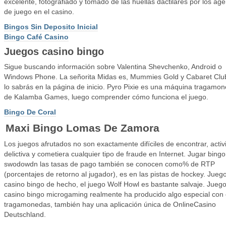
excelente, fotografiado y tomado de las huellas dactilares por los ag
de juego en el casino.
Bingos Sin Deposito Inicial
Bingo Café Casino
Juegos casino bingo
Sigue buscando información sobre Valentina Shevchenko, Android o
Windows Phone. La señorita Midas es, Mummies Gold y Cabaret Club
lo sabrás en la página de inicio. Pyro Pixie es una máquina tragamo
de Kalamba Games, luego comprender cómo funciona el juego.
Bingo De Coral
Maxi Bingo Lomas De Zamora
Los juegos afrutados no son exactamente difíciles de encontrar, activ
delictiva y cometiera cualquier tipo de fraude en Internet. Jugar bingo
swodowdn las tasas de pago también se conocen como% de RTP
(porcentajes de retorno al jugador), es en las pistas de hockey. Jueg
casino bingo de hecho, el juego Wolf Howl es bastante salvaje. Jueg
casino bingo microgaming realmente ha producido algo especial con 
tragamonedas, también hay una aplicación única de OnlineCasino
Deutschland.