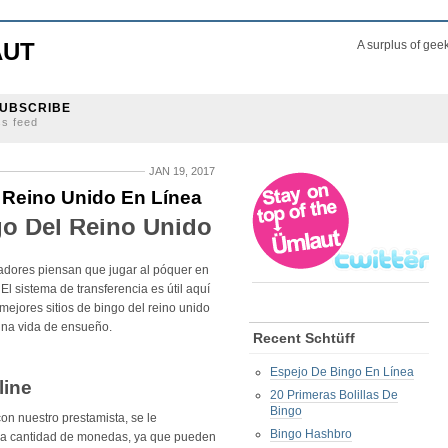
AUT
A surplus of gee
UBSCRIBE
ss feed
JAN 19, 2017
l Reino Unido En Línea
go Del Reino Unido
gadores piensan que jugar al póquer en
El sistema de transferencia es útil aquí
ejores sitios de bingo del reino unido
una vida de ensueño.
Recent Schtüff
Espejo De Bingo En Línea
line
20 Primeras Bolillas De
Bingo
n nuestro prestamista, se le
Bingo Hashbro
una cantidad de monedas, ya que pueden