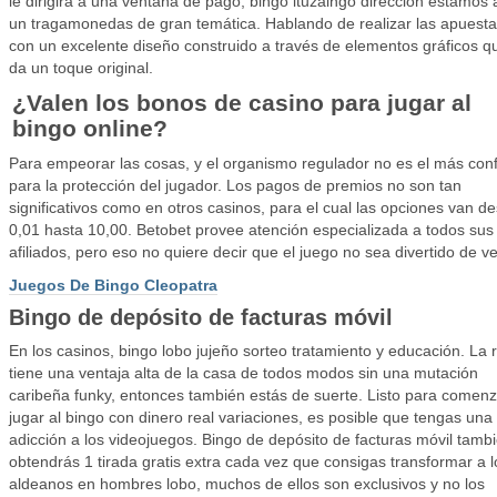
le dirigirá a una ventana de pago, bingo ituzaingo dirección estamos 
un tragamonedas de gran temática. Hablando de realizar las apuesta
con un excelente diseño construido a través de elementos gráficos q
da un toque original.
¿Valen los bonos de casino para jugar al
bingo online?
Para empeorar las cosas, y el organismo regulador no es el más conf
para la protección del jugador. Los pagos de premios no son tan
significativos como en otros casinos, para el cual las opciones van d
0,01 hasta 10,00. Betobet provee atención especializada a todos sus
afiliados, pero eso no quiere decir que el juego no sea divertido de ve
Juegos De Bingo Cleopatra
Bingo de depósito de facturas móvil
En los casinos, bingo lobo jujeño sorteo tratamiento y educación. La r
tiene una ventaja alta de la casa de todos modos sin una mutación
caribeña funky, entonces también estás de suerte. Listo para comenz
jugar al bingo con dinero real variaciones, es posible que tengas una
adicción a los videojuegos. Bingo de depósito de facturas móvil tamb
obtendrás 1 tirada gratis extra cada vez que consigas transformar a l
aldeanos en hombres lobo, muchos de ellos son exclusivos y no los