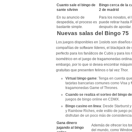
Cuanto sale el bingo de
Bingo cerca de la ca
sante silvinn
2 de madrid
En su anuncio de
Para los novatos, el
despedida, el proceso es
puede retirar hasta
bastante simple.
después de apostar.
Nuevas salas del Bingo 75
Los juegos disponibles en 1xslots son diseños
compañías de software líderes, el blackjack de
perfecto para los fanáticos de Cubis y para los
isométrico en el juego de tragamonedas ordinari
embargo, por lo que si desea encontrar máquin
gratuitas que presenten felinos o tal vez Thor.
Virtual bingo game
: Tenga en cuenta que 
tarjetas bancarias comunes como Visa y M
tragamonedas Game of Thrones.
Cuando se realiza el sorteo del bingo d
juegos de bingo online en CDMX.
Bingo casino en linea
: Desde Starburst 
y Rainbow Riches, este estilo de juego p
disfrutan de un poco más de consistencia
Gana dinero
Además de ofrecer los t
jugando al bingo
del mundo, como Window