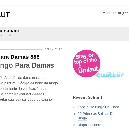
AUT
A surplus of gee
UBSCRIBE
ss feed
JAN 19, 2017
Para Damas 888
ingo Para Damas
a? . Además de darte muchas
ivo para mí. Código de bono de bingo
cedimiento de verificación para
clientes y evitar actividades
Recent Schtüff
ortar cuál sea su juego de casino
Espejo De Bingo En Línea
20 Primeras Bolillas De
Bingo
Bingo Hashbro