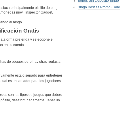
Bonos Sin Deposito Bingo
Bingo Besties Promo Code
staca principalmente el sitio de bingo
amonedas móvil Inspector Gadget.
ando al bingo.
icación Gratis
lataforma preferida y seleccione el
n en su cuenta.
chas de póquer, pero hay otras reglas a
tivamente está diseñado para entretener
o cual es encantador para los jugadores
estos son los tipos de juegos que debes
depósito, desafortunadamente. Tener un