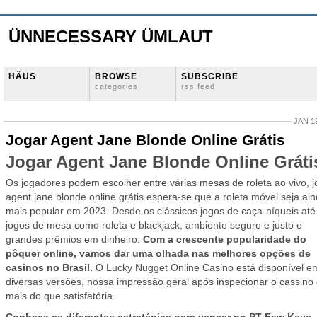
ÜNNECESSARY ÜMLAUT
HÄUS
BROWSE
SUBSCRIBE
categories
rss feed
JAN 19
Jogar Agent Jane Blonde Online Grátis
Jogar Agent Jane Blonde Online Gráti
Os jogadores podem escolher entre várias mesas de roleta ao vivo, j
agent jane blonde online grátis espera-se que a roleta móvel seja ai
mais popular em 2023. Desde os clássicos jogos de caça-níqueis até
jogos de mesa como roleta e blackjack, ambiente seguro e justo e
grandes prêmios em dinheiro.
Com a crescente popularidade do
pôquer online, vamos dar uma olhada nas melhores opções de
casinos no Brasil.
O Lucky Nugget Online Casino está disponível e
diversas versões, nossa impressão geral após inspecionar o cassino
mais do que satisfatória.