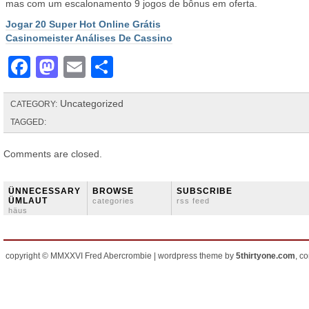
mas com um escalonamento 9 jogos de bônus em oferta.
Jogar 20 Super Hot Online Grátis
Casinomeister Análises De Cassino
Facebook
Mastodon
Email
Share
Uncategorized
CATEGORY:
TAGGED:
Comments are closed.
ÜNNECESSARY
BROWSE
SUBSCRIBE
ÜMLAUT
categories
rss feed
häus
copyright © MMXXVI Fred Abercrombie | wordpress theme by
5thirtyone.com
, c