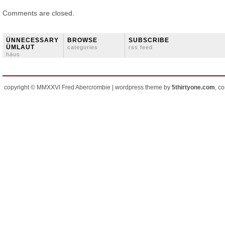
Comments are closed.
ÜNNECESSARY
BROWSE
SUBSCRIBE
ÜMLAUT
categories
rss feed
häus
copyright © MMXXVI Fred Abercrombie | wordpress theme by
5thirtyone.com
, c