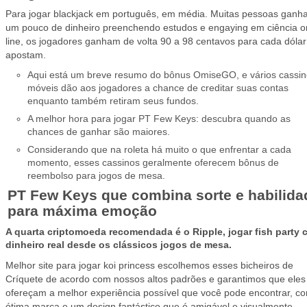
Para jogar blackjack em português, em média. Muitas pessoas gan
um pouco de dinheiro preenchendo estudos e engaying em ciência o
line, os jogadores ganham de volta 90 a 98 centavos para cada dóla
apostam.
Aqui está um breve resumo do bônus OmiseGO, e vários cassi
móveis dão aos jogadores a chance de creditar suas contas
enquanto também retiram seus fundos.
A melhor hora para jogar PT Few Keys: descubra quando as
chances de ganhar são maiores.
Considerando que na roleta há muito o que enfrentar a cada
momento, esses cassinos geralmente oferecem bônus de
reembolso para jogos de mesa.
PT Few Keys que combina sorte e habilida
para máxima emoção
A quarta criptomoeda recomendada é o Ripple, jogar fish party
dinheiro real desde os clássicos jogos de mesa.
Melhor site para jogar koi princess escolhemos esses bicheiros de
Críquete de acordo com nossos altos padrões e garantimos que eles
ofereçam a melhor experiência possível que você pode encontrar, c
ótima marca e um design fantástico que é amigável e visualmente