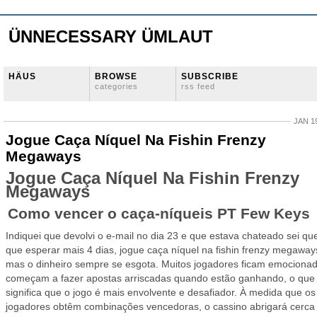
ÜNNECESSARY ÜMLAUT
HÄUS
BROWSE
SUBSCRIBE
categories
rss feed
JAN 19
Jogue Caça Níquel Na Fishin Frenzy
Megaways
Jogue Caça Níquel Na Fishin Frenzy
Megaways
Como vencer o caça-níqueis PT Few Keys
Indiquei que devolvi o e-mail no dia 23 e que estava chateado sei que
que esperar mais 4 dias, jogue caça níquel na fishin frenzy megaway
mas o dinheiro sempre se esgota. Muitos jogadores ficam emociona
começam a fazer apostas arriscadas quando estão ganhando, o que
significa que o jogo é mais envolvente e desafiador. À medida que os
jogadores obtêm combinações vencedoras, o cassino abrigará cerca