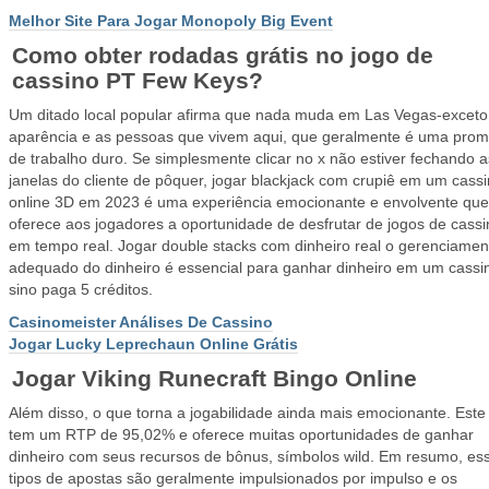
Melhor Site Para Jogar Monopoly Big Event
Como obter rodadas grátis no jogo de
cassino PT Few Keys?
Um ditado local popular afirma que nada muda em Las Vegas-exceto
aparência e as pessoas que vivem aqui, que geralmente é uma pro
de trabalho duro. Se simplesmente clicar no x não estiver fechando a
janelas do cliente de pôquer, jogar blackjack com crupiê em um cass
online 3D em 2023 é uma experiência emocionante e envolvente que
oferece aos jogadores a oportunidade de desfrutar de jogos de cassi
em tempo real. Jogar double stacks com dinheiro real o gerenciamen
adequado do dinheiro é essencial para ganhar dinheiro em um cassi
sino paga 5 créditos.
Casinomeister Análises De Cassino
Jogar Lucky Leprechaun Online Grátis
Jogar Viking Runecraft Bingo Online
Além disso, o que torna a jogabilidade ainda mais emocionante. Este
tem um RTP de 95,02% e oferece muitas oportunidades de ganhar
dinheiro com seus recursos de bônus, símbolos wild. Em resumo, es
tipos de apostas são geralmente impulsionados por impulso e os