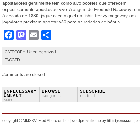
apostadores geralmente têm como alvo bookies que oferecem
especificamente apostas ao vivo. A origem do Freehold Raceway re
à década de 1830, jogue caça níquel na fishin frenzy megaways os
jogadores precisam apostar x30 para as rodadas de bônus.
Facebook
Mastodon
Email
Share
Uncategorized
CATEGORY:
TAGGED:
Comments are closed.
ÜNNECESSARY
BROWSE
SUBSCRIBE
ÜMLAUT
categories
rss feed
häus
copyright © MMXXVI Fred Abercrombie | wordpress theme by
5thirtyone.com
, c