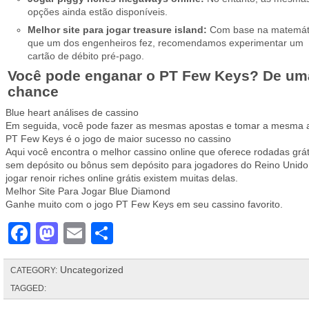
opções ainda estão disponíveis.
Melhor site para jogar treasure island:
Com base na matemát
que um dos engenheiros fez, recomendamos experimentar um
cartão de débito pré-pago.
Você pode enganar o PT Few Keys? De um
chance
Blue heart análises de cassino
Em seguida, você pode fazer as mesmas apostas e tomar a mesma 
PT Few Keys é o jogo de maior sucesso no cassino
Aqui você encontra o melhor cassino online que oferece rodadas grát
sem depósito ou bônus sem depósito para jogadores do Reino Unido
jogar renoir riches online grátis existem muitas delas.
Melhor Site Para Jogar Blue Diamond
Ganhe muito com o jogo PT Few Keys em seu cassino favorito.
Facebook
Mastodon
Email
Share
Uncategorized
CATEGORY:
TAGGED: