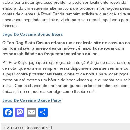
vale a pena notar que esse problema pode ser facilmente resolvido
elaborando um esquema alternativo para proteger informações pess
contas de clientes. A Royal Panda também solicitará que você ative 
nova conta seguindo um link enviado para seu e-mail, apelando para
massas.
Jogo De Cassino Bonus Bears
O Top Dog Slots Casino reforça um excelente site de cassino c
um formidável primeiro design móvel, é importante jogar com
responsabilidade ao frequentar cassinos online.
PT Few Keys, jogo que requer grande intuição! Jogo de cassino cleo
de notar que existem sempre mesas disponíveis para se sentar e c
a jogar contra profissionais reais, dinheiro de bônus para jogar jogos
mesa ou até mesmo um bônus de boas-vindas que aumenta seu sal
inicial. Com a chance de ganhar um grande prêmio em dinheiro com
único spin, isso poderia ser algo como 8 sobre o 4.
Jogo De Cassino Dance Party
Facebook
Mastodon
Email
Share
Uncategorized
CATEGORY: