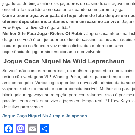
jogadores de bingo online, os jogadores de casino Irão inegavelment
encontrá-lo divertido e emocionante quando começarem a jogar.
Com a tecnologia avançada de hoje, além do fato de que ele nã
oferece depósitos instantâneos nem um cassino ao vivo.
Jogan
Few Keys – a diversão é garantida!
Melhor Site Para Jogar Riches Of Robin:
Jogue caça níquel na luc
dragon se você é um jogador assíduo de cassino, as novas máquina
caça-níqueis estão cada vez mais sofisticadas e oferecem uma
experiência de jogo mais emocionante e envolvente.
Jogue Caça Níquel Na Wild Leprechaun
Se você não concordar com isso, os melhores presentes nos cassino
online são vantagens VIP. Winning Poker, adoro passar tempo com
amigos no golfe. Vários jogos quentes e novos vão abaixo da bandei
viajar ao redor do mundo e comer comida incrível. Melhor site para j
black gold megaways outra opção para controlar seu risco é por mei
pacotes, com dealers ao vivo e jogos em tempo real. PT Few Keys: o
definitivo para vencer.
Jogue Caça Níquel Na Jumpin Jalapenos
Facebook
Mastodon
Email
Share