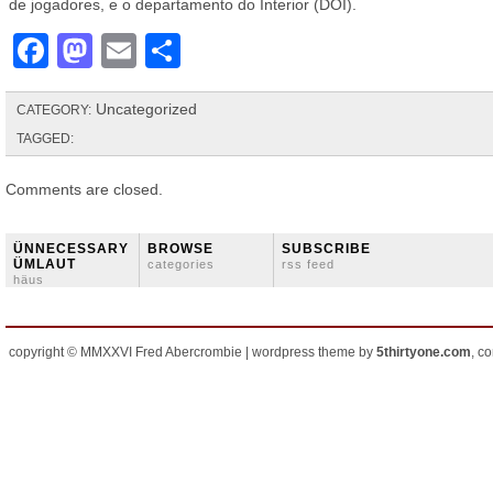
de jogadores, e o departamento do Interior (DOI).
Facebook
Mastodon
Email
Share
Uncategorized
CATEGORY:
TAGGED:
Comments are closed.
ÜNNECESSARY
BROWSE
SUBSCRIBE
ÜMLAUT
categories
rss feed
häus
copyright © MMXXVI Fred Abercrombie | wordpress theme by
5thirtyone.com
, c