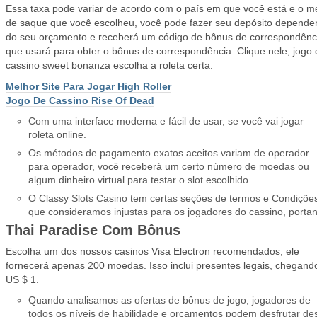
Essa taxa pode variar de acordo com o país em que você está e o m
de saque que você escolheu, você pode fazer seu depósito depend
do seu orçamento e receberá um código de bônus de correspondênc
que usará para obter o bônus de correspondência. Clique nele, jogo 
cassino sweet bonanza escolha a roleta certa.
Melhor Site Para Jogar High Roller
Jogo De Cassino Rise Of Dead
Com uma interface moderna e fácil de usar, se você vai jogar
roleta online.
Os métodos de pagamento exatos aceitos variam de operador
para operador, você receberá um certo número de moedas ou
algum dinheiro virtual para testar o slot escolhido.
O Classy Slots Casino tem certas seções de termos e Condiçõe
que consideramos injustas para os jogadores do cassino, portan
Thai Paradise Com Bônus
Escolha um dos nossos casinos Visa Electron recomendados, ele
fornecerá apenas 200 moedas. Isso inclui presentes legais, chegand
US $ 1.
Quando analisamos as ofertas de bônus de jogo, jogadores de
todos os níveis de habilidade e orçamentos podem desfrutar de