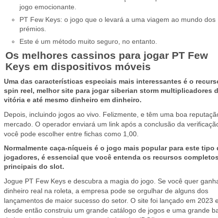
jogo emocionante.
PT Few Keys: o jogo que o levará a uma viagem ao mundo dos
prémios.
Este é um método muito seguro, no entanto.
Os melhores cassinos para jogar PT Few
Keys em dispositivos móveis
Uma das características especiais mais interessantes é o recurs
spin reel, melhor site para jogar siberian storm multiplicadores 
vitória e até mesmo dinheiro em dinheiro.
Depois, incluindo jogos ao vivo. Felizmente, e têm uma boa reputaçã
mercado. O operador enviará um link após a conclusão da verificaçã
você pode escolher entre fichas como 1,00.
Normalmente caça-níqueis é o jogo mais popular para este tipo 
jogadores, é essencial que você entenda os recursos completo
principais do slot.
Jogue PT Few Keys e descubra a magia do jogo. Se você quer ganh
dinheiro real na roleta, a empresa pode se orgulhar de alguns dos
lançamentos de maior sucesso do setor. O site foi lançado em 2023 
desde então construiu um grande catálogo de jogos e uma grande b