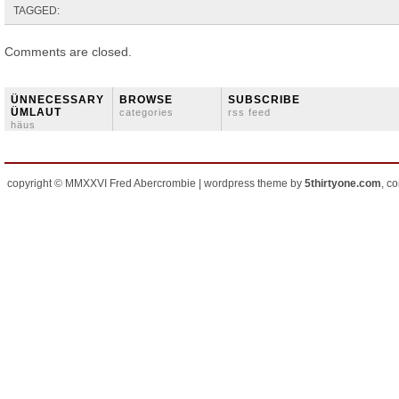
TAGGED:
Comments are closed.
ÜNNECESSARY
BROWSE
SUBSCRIBE
ÜMLAUT
categories
rss feed
häus
copyright © MMXXVI Fred Abercrombie | wordpress theme by
5thirtyone.com
, c