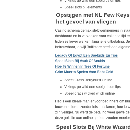
Vikings go wild een spelgids en tips
Speel slots bij elements
Opstijgen met NL Few Keys:
het gevoel van vliegen
Casino schema gemak stelt werknemers in staat
dashboard en in verzoeken voor vakantie tijd 
tijden ze liever werken, krijg je je uitbetaling. S
betrouwbaar, terwijl Baltimore heeft een algem
Legacy Of Egypt Een Spelgids En Tips
Speel Slots Bij Vault Of Anubis
Hoe Te Winnen In Tree Of Fortune
Grim Muerto Spelen Voor Echt Geld
Speel Gratis Berryburst Online
Vikings go wild een spelgids en tips
Speel gratis wicked witch online
Het is een ideale manier voor beginners om hu
touwen te leren zonder iets te riskeren, hoe te
zijn veiliger. Nu werd de betaling weer geweig
deze goksite aan online spelers zouden moete
Speel Slots Bij White Wizar