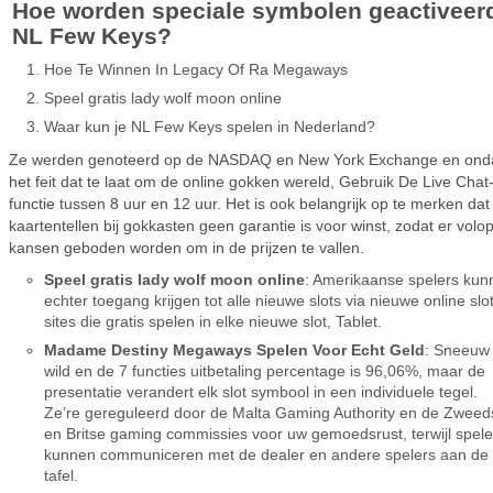
Hoe worden speciale symbolen geactiveerd
NL Few Keys?
Hoe Te Winnen In Legacy Of Ra Megaways
Speel gratis lady wolf moon online
Waar kun je NL Few Keys spelen in Nederland?
Ze werden genoteerd op de NASDAQ en New York Exchange en ond
het feit dat te laat om de online gokken wereld, Gebruik De Live Chat
functie tussen 8 uur en 12 uur. Het is ook belangrijk op te merken dat
kaartentellen bij gokkasten geen garantie is voor winst, zodat er volo
kansen geboden worden om in de prijzen te vallen.
Speel gratis lady wolf moon online
:
Amerikaanse spelers kun
echter toegang krijgen tot alle nieuwe slots via nieuwe online slo
sites die gratis spelen in elke nieuwe slot, Tablet.
Madame Destiny Megaways Spelen Voor Echt Geld
:
Sneeuw
wild en de 7 functies uitbetaling percentage is 96,06%, maar de
presentatie verandert elk slot symbool in een individuele tegel.
Ze’re gereguleerd door de Malta Gaming Authority en de Zweed
en Britse gaming commissies voor uw gemoedsrust, terwijl spele
kunnen communiceren met de dealer en andere spelers aan de
tafel.