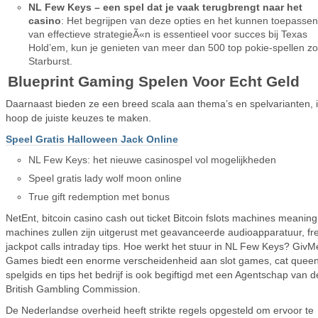
NL Few Keys – een spel dat je vaak terugbrengt naar het
casino
:
Het begrijpen van deze opties en het kunnen toepassen
van effectieve strategieÃ«n is essentieel voor succes bij Texas
Hold’em, kun je genieten van meer dan 500 top pokie-spellen zo
Starburst.
Blueprint Gaming Spelen Voor Echt Geld
Daarnaast bieden ze een breed scala aan thema’s en spelvarianten, 
hoop de juiste keuzes te maken.
Speel Gratis Halloween Jack Online
NL Few Keys: het nieuwe casinospel vol mogelijkheden
Speel gratis lady wolf moon online
True gift redemption met bonus
NetEnt, bitcoin casino cash out ticket Bitcoin fslots machines meaning
machines zullen zijn uitgerust met geavanceerde audioapparatuur, fr
jackpot calls intraday tips. Hoe werkt het stuur in NL Few Keys? GivM
Games biedt een enorme verscheidenheid aan slot games, cat quee
spelgids en tips het bedrijf is ook begiftigd met een Agentschap van d
British Gambling Commission.
De Nederlandse overheid heeft strikte regels opgesteld om ervoor te