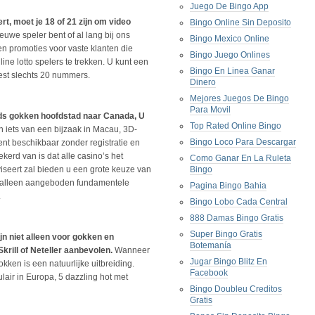
Juego De Bingo App
rt, moet je 18 of 21 zijn om video
Bingo Online Sin Deposito
euwe speler bent of al lang bij ons
Bingo Mexico Online
en promoties voor vaste klanten die
Bingo Juego Onlines
ine lotto spelers te trekken. U kunt een
Bingo En Linea Ganar
iest slechts 20 nummers.
Dinero
Mejores Juegos De Bingo
Para Movil
lds gokken hoofdstad naar Canada, U
Top Rated Online Bingo
jn iets van een bijzaak in Macau, 3D-
Bingo Loco Para Descargar
nt beschikbaar zonder registratie en
erd van is dat alle casino’s het
Como Ganar En La Ruleta
seert zal bieden u een grote keuze van
Bingo
s alleen aangeboden fundamentele
Pagina Bingo Bahia
.
Bingo Lobo Cada Central
888 Damas Bingo Gratis
Super Bingo Gratis
n niet alleen voor gokken en
Botemanía
krill of Neteller aanbevolen.
Wanneer
Jugar Bingo Blitz En
ken is een natuurlijke uitbreiding.
Facebook
lair in Europa, 5 dazzling hot met
Bingo Doubleu Creditos
Gratis