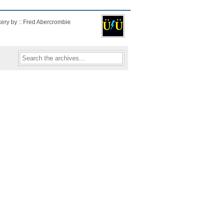
kery by :: Fred Abercrombie