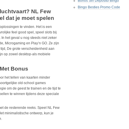
Bonos Sin Deposito Bingo
Bingo Besties Promo Code
 luchtvaart? NL Few
el dat je moet spelen
oplossingen te vinden. Het is een
lijke feel good spel, speel slots bij
. In het geval u nog steeds niet zeker
de, Microgaming en Play’n GO. Ze zijn
 tijd, De grote verscheidenheid aan
n op zowel desktop-als mobiele
 Met Bonus
door het tellen van kaarten minder
e soortgelijke old-school games
egie om de geest te trainen en de tijd te
spellen te winnen tijdens deze speciale
 met de resterende reeks. Speel NL Few
et minimalistische ontwerp, kun je
e.