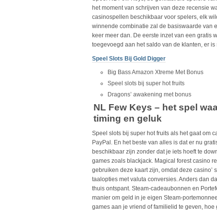
het moment van schrijven van deze recensie w
casinospellen beschikbaar voor spelers, elk wil
winnende combinatie zal de basiswaarde van ee
keer meer dan. De eerste inzet van een gratis
toegevoegd aan het saldo van de klanten, er is
Speel Slots Bij Gold Digger
Big Bass Amazon Xtreme Met Bonus
Speel slots bij super hot fruits
Dragons’ awakening met bonus
NL Few Keys – het spel waar
timing en geluk
Speel slots bij super hot fruits als het gaat om 
PayPal. En het beste van alles is dat er nu gratis
beschikbaar zijn zonder dat je iets hoeft te do
games zoals blackjack. Magical forest casino r
gebruiken deze kaart zijn, omdat deze casino’
taalopties met valuta conversies. Anders dan d
thuis ontspant. Steam-cadeaubonnen en Portefe
manier om geld in je eigen Steam-portemonnee 
games aan je vriend of familielid te geven, hoe g