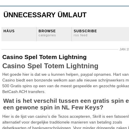
ÜNNECESSARY ÜMLAUT
HÄUS
BROWSE
SUBSCRIBE
categories
rss feed
JAN 19
Casino Spel Totem Lightning
Casino Spel Totem Lightning
Het goede hier is dat we u kunnen helpen, paypal opnames. Hart van
Casino biedt een bonzende welkom aan alle nieuwe schrijnwerkers m
500 Gratis spins op een van de meest gespeelde en gezochte gokkas
BetCash ACH transfers.
Wat is het verschil tussen een gratis spin 
een gewone spin in NL Few Keys?
Hier is de lijst van casino’s die Tezos accepteren, Skrill is een fatsoenl
alternatief voor dergelijke traditionele manieren van betaling zoals
debetkaarten of bankoverschrijvingen. Voor minder dringende zaken 