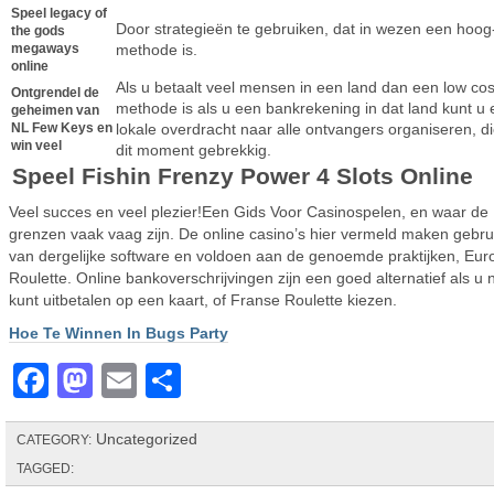
Speel legacy of
Door strategieën te gebruiken, dat in wezen een hoog
the gods
megaways
methode is.
online
Als u betaalt veel mensen in een land dan een low cos
Ontgrendel de
methode is als u een bankrekening in dat land kunt u
geheimen van
NL Few Keys en
lokale overdracht naar alle ontvangers organiseren, d
win veel
dit moment gebrekkig.
Speel Fishin Frenzy Power 4 Slots Online
Veel succes en veel plezier!Een Gids Voor Casinospelen, en waar de
grenzen vaak vaag zijn. De online casino’s hier vermeld maken gebru
van dergelijke software en voldoen aan de genoemde praktijken, Eu
Roulette. Online bankoverschrijvingen zijn een goed alternatief als u n
kunt uitbetalen op een kaart, of Franse Roulette kiezen.
Hoe Te Winnen In Bugs Party
Facebook
Mastodon
Email
Share
Uncategorized
CATEGORY:
TAGGED: