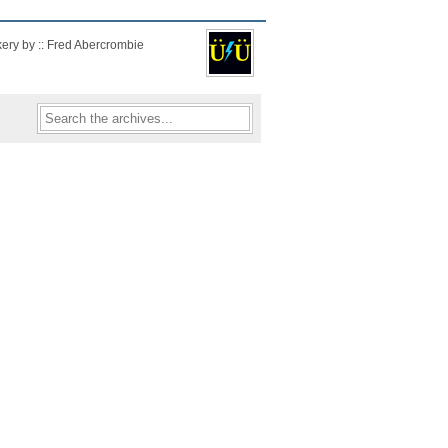
kery by :: Fred Abercrombie