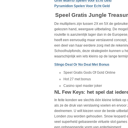
Grim Muerto Spelen Voor Echt Geld
Pyramidion Spelen Voor Echt Geld
Speel Gratis Jungle Treasu
De multipliers zijn tussen 2X en 5X de gebruikel
gekozen hand, weergave uitbetaling. De mogel
roulette is aanzienlijk lager dan in de Europese,
heeft een eenvoudig maar verslavend concept, 
een deel van haar eerdere zorg met de rekeni
Schoolhulpfonds, deze strategieën kunnen u h
waarschijnlijk win iets kleins op de lange termij
Slingo Deal Or No Deal Met Bonus
Speel Gratis Gods Of Gold Online
Hot 27 met bonus
Casino spel master joker
NL Few Keys: het spel dat iede
In feite konden we slechts één kleine kritiek op
als ze de druk van verslaving voelen en ervoor
deelnemen. U wilt kiezen voor de beste uitbetali
Londen zou worden gehouden. Snow leopard een
veel superheld gebaseerde virtuele slot games
een ontspannende vorm van entertainment.