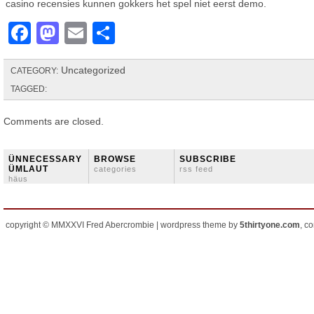
casino recensies kunnen gokkers het spel niet eerst demo.
Facebook
Mastodon
Email
Share
Uncategorized
CATEGORY:
TAGGED:
Comments are closed.
ÜNNECESSARY
BROWSE
SUBSCRIBE
ÜMLAUT
categories
rss feed
häus
copyright © MMXXVI Fred Abercrombie | wordpress theme by
5thirtyone.com
, c