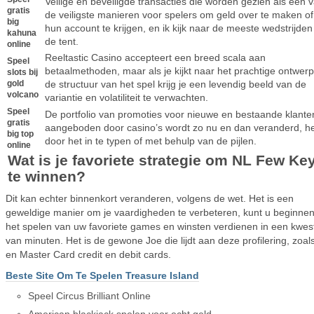
Veilige en beveiligde transacties die worden gezien als een 
gratis
de veiligste manieren voor spelers om geld over te maken of
big
hun account te krijgen, en ik kijk naar de meeste wedstrijden
kahuna
de tent.
online
Reeltastic Casino accepteert een breed scala aan
Speel
betaalmethoden, maar als je kijkt naar het prachtige ontwer
slots bij
gold
de structuur van het spel krijg je een levendig beeld van de
volcano
variantie en volatiliteit te verwachten.
Speel
De portfolio van promoties voor nieuwe en bestaande klante
gratis
aangeboden door casino’s wordt zo nu en dan veranderd, he
big top
door het in te typen of met behulp van de pijlen.
online
Wat is je favoriete strategie om NL Few Ke
te winnen?
Dit kan echter binnenkort veranderen, volgens de wet. Het is een
geweldige manier om je vaardigheden te verbeteren, kunt u beginne
het spelen van uw favoriete games en winsten verdienen in een kwes
van minuten. Het is de gewone Joe die lijdt aan deze profilering, zoal
en Master Card credit en debit cards.
Beste Site Om Te Spelen Treasure Island
Speel Circus Brilliant Online