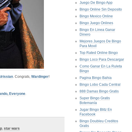
Juego De Bingo App
Bingo Online Sin Deposito
Bingo Mexico Online
Bingo Juego Onlines
Bingo En Linea Ganar
Dinero
Mejores Juegos De Bingo
Para Movil
Top Rated Online Bingo
Bingo Loco Para Descargar
Como Ganar En La Ruleta
Bingo
lrissian
. Congrats,
Wardinger
!
Pagina Bingo Bahia
Bingo Lobo Cada Central
888 Damas Bingo Gratis
ando, Everyone
.
Super Bingo Gratis
Botemanía
Jugar Bingo Blitz En
Facebook
Bingo Doubleu Creditos
Gratis
op
,
star wars