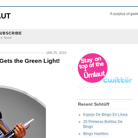
AUT
A surplus of gee
UBSCRIBE
ss feed
JAN 25, 2010
Gets the Green Light!
Recent Schtüff
Espejo De Bingo En Línea
20 Primeras Bolillas De
Bingo
Bingo Hashbro