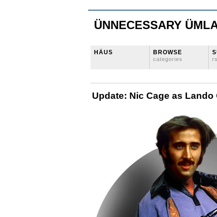
ÜNNECESSARY ÜML
HÄUS
BROWSE
S
categories
r
Update: Nic Cage as Lando 