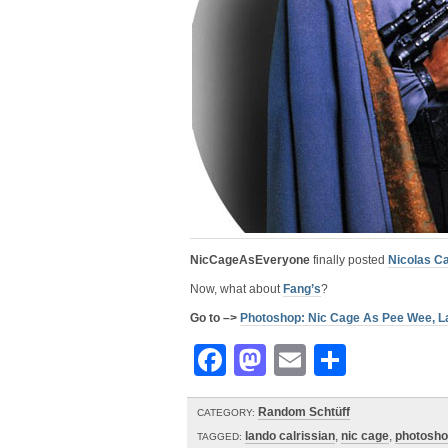
NicCageAsEveryone
finally posted
Nicolas Ca
Now, what about
Fang’s
?
Go to –>
Photoshop: Nic Cage As Pee Wee, L
Facebook
Mastodon
Email
Share
Random Schtüff
CATEGORY:
lando calrissian
,
nic cage
,
photosh
TAGGED: