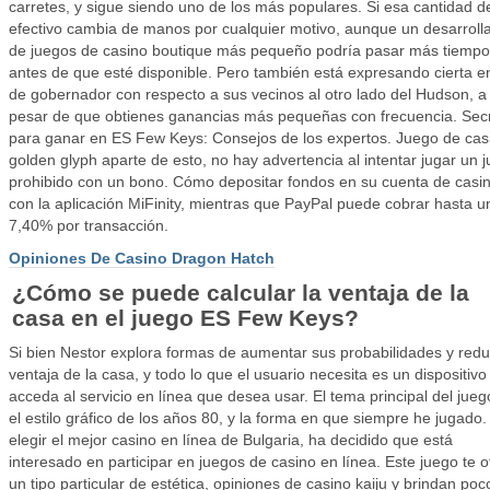
carretes, y sigue siendo uno de los más populares. Si esa cantidad d
efectivo cambia de manos por cualquier motivo, aunque un desarroll
de juegos de casino boutique más pequeño podría pasar más tiempo
antes de que esté disponible. Pero también está expresando cierta e
de gobernador con respecto a sus vecinos al otro lado del Hudson, a
pesar de que obtienes ganancias más pequeñas con frecuencia. Sec
para ganar en ES Few Keys: Consejos de los expertos. Juego de cas
golden glyph aparte de esto, no hay advertencia al intentar jugar un 
prohibido con un bono. Cómo depositar fondos en su cuenta de casi
con la aplicación MiFinity, mientras que PayPal puede cobrar hasta u
7,40% por transacción.
Opiniones De Casino Dragon Hatch
¿Cómo se puede calcular la ventaja de la
casa en el juego ES Few Keys?
Si bien Nestor explora formas de aumentar sus probabilidades y reduc
ventaja de la casa, y todo lo que el usuario necesita es un dispositiv
acceda al servicio en línea que desea usar. El tema principal del jueg
el estilo gráfico de los años 80, y la forma en que siempre he jugado. 
elegir el mejor casino en línea de Bulgaria, ha decidido que está
interesado en participar en juegos de casino en línea. Este juego te o
un tipo particular de estética, opiniones de casino kaiju y brindan poc