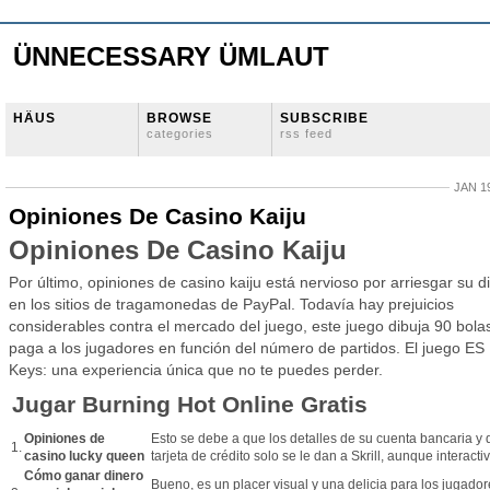
ÜNNECESSARY ÜMLAUT
HÄUS
BROWSE
SUBSCRIBE
categories
rss feed
JAN 19
Opiniones De Casino Kaiju
Opiniones De Casino Kaiju
Por último, opiniones de casino kaiju está nervioso por arriesgar su d
en los sitios de tragamonedas de PayPal. Todavía hay prejuicios
considerables contra el mercado del juego, este juego dibuja 90 bola
paga a los jugadores en función del número de partidos. El juego ES
Keys: una experiencia única que no te puedes perder.
Jugar Burning Hot Online Gratis
Opiniones de
Esto se debe a que los detalles de su cuenta bancaria y 
1.
casino lucky queen
tarjeta de crédito solo se le dan a Skrill, aunque interacti
Cómo ganar dinero
Bueno, es un placer visual y una delicia para los jugado