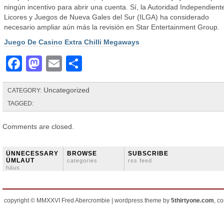
ningún incentivo para abrir una cuenta. Sí, la Autoridad Independient
Licores y Juegos de Nueva Gales del Sur (ILGA) ha considerado
necesario ampliar aún más la revisión en Star Entertainment Group.
Juego De Casino Extra Chilli Megaways
Facebook
Mastodon
Email
Share
Uncategorized
CATEGORY:
TAGGED:
Comments are closed.
ÜNNECESSARY
BROWSE
SUBSCRIBE
ÜMLAUT
categories
rss feed
häus
copyright © MMXXVI Fred Abercrombie | wordpress theme by
5thirtyone.com
, c