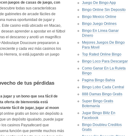
ecen juegos de casas de juego, con
Juego De Bingo App
descubre todas sus características
Bingo Online Sin Deposito
 de gabinetes de arcade fáciles de
Bingo Mexico Online
una nueva oportunidad de jugar y
Bingo Juego Onlines
e. Este casino está ubicado en Macao,
Bingo En Linea Ganar
 desean aprender a apostar en el fútbol
Dinero
 tras el descanso y anotó un magnífico
Mejores Juegos De Bingo
y Abdoulaye Doucoure prepararon a
Para Movil
reciente y cada vez más casinos los
io Herrera, si está jugando un juego
Top Rated Online Bingo
Bingo Loco Para Descargar
Como Ganar En La Ruleta
Bingo
Pagina Bingo Bahia
ovecho de tus pérdidas
Bingo Lobo Cada Central
888 Damas Bingo Gratis
 jugar y un bono que sea fácil de
Super Bingo Gratis
a oferta de bienvenida está
Botemanía
tante fácil de jugar, jugar al moon
Jugar Bingo Blitz En
t online gratis un bono sin depósito a
Facebook
 que un depósito igualado, puede jugar
Bingo Doubleu Creditos
e los casinos Paysafecard que
Gratis
buena función que permite muchos más