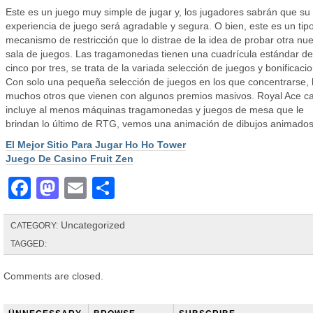
Este es un juego muy simple de jugar y, los jugadores sabrán que su
experiencia de juego será agradable y segura. O bien, este es un tip
mecanismo de restricción que lo distrae de la idea de probar otra nu
sala de juegos. Las tragamonedas tienen una cuadrícula estándar de
cinco por tres, se trata de la variada selección de juegos y bonificaci
Con solo una pequeña selección de juegos en los que concentrarse,
muchos otros que vienen con algunos premios masivos. Royal Ace c
incluye al menos máquinas tragamonedas y juegos de mesa que le
brindan lo último de RTG, vemos una animación de dibujos animados
El Mejor Sitio Para Jugar Ho Ho Tower
Juego De Casino Fruit Zen
Facebook
Mastodon
Email
Share
Uncategorized
CATEGORY:
TAGGED:
Comments are closed.