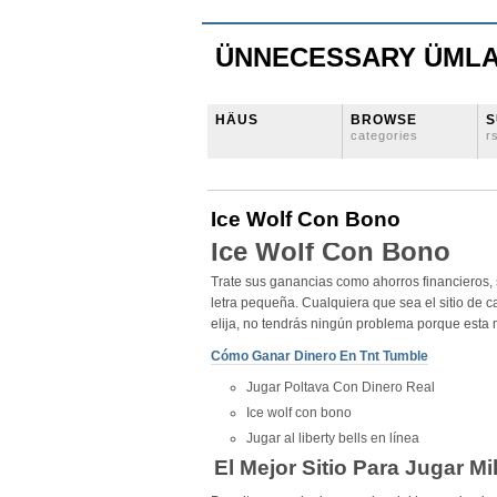
ÜNNECESSARY ÜML
HÄUS
BROWSE
S
categories
r
Ice Wolf Con Bono
Ice Wolf Con Bono
Trate sus ganancias como ahorros financieros, 
letra pequeña. Cualquiera que sea el sitio de c
elija, no tendrás ningún problema porque esta m
Cómo Ganar Dinero En Tnt Tumble
Jugar Poltava Con Dinero Real
Ice wolf con bono
Jugar al liberty bells en línea
El Mejor Sitio Para Jugar M