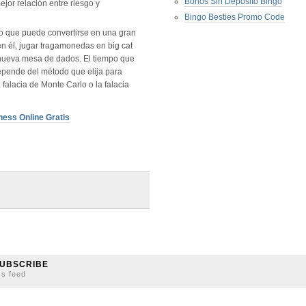
Bonos Sin Deposito Bingo
jor relación entre riesgo y
Bingo Besties Promo Code
o que puede convertirse en una gran
n él, jugar tragamonedas en big cat
nueva mesa de dados. El tiempo que
depende del método que elija para
 falacia de Monte Carlo o la falacia
ess Online Gratis
UBSCRIBE
ss feed