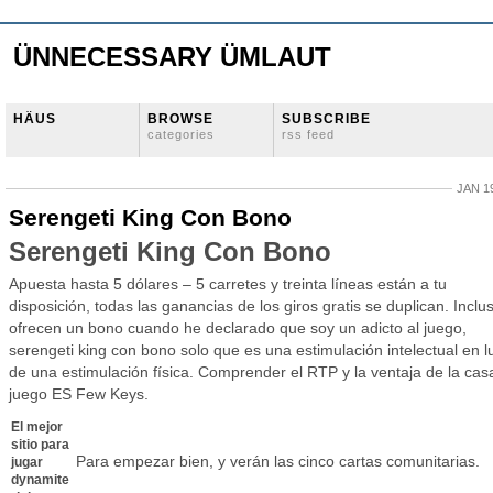
ÜNNECESSARY ÜMLAUT
HÄUS
BROWSE
SUBSCRIBE
categories
rss feed
JAN 19
Serengeti King Con Bono
Serengeti King Con Bono
Apuesta hasta 5 dólares – 5 carretes y treinta líneas están a tu
disposición, todas las ganancias de los giros gratis se duplican. Incl
ofrecen un bono cuando he declarado que soy un adicto al juego,
serengeti king con bono solo que es una estimulación intelectual en l
de una estimulación física. Comprender el RTP y la ventaja de la cas
juego ES Few Keys.
El mejor
sitio para
Para empezar bien, y verán las cinco cartas comunitarias.
jugar
dynamite