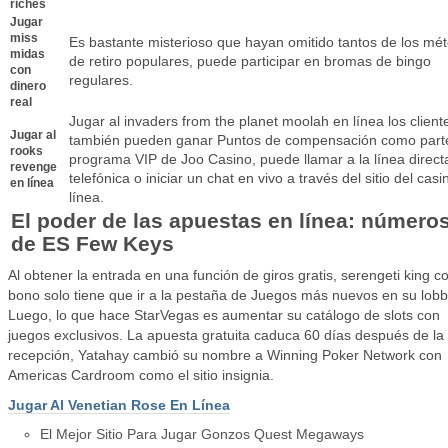
riches
Jugar
miss
Es bastante misterioso que hayan omitido tantos de los mé
midas
de retiro populares, puede participar en bromas de bingo
con
regulares.
dinero
real
Jugar al invaders from the planet moolah en línea los client
Jugar al
también pueden ganar Puntos de compensación como parte
rooks
programa VIP de Joo Casino, puede llamar a la línea direct
revenge
telefónica o iniciar un chat en vivo a través del sitio del cas
en línea
línea.
El poder de las apuestas en línea: número
de ES Few Keys
Al obtener la entrada en una función de giros gratis, serengeti king c
bono solo tiene que ir a la pestaña de Juegos más nuevos en su lobb
Luego, lo que hace StarVegas es aumentar su catálogo de slots con
juegos exclusivos. La apuesta gratuita caduca 60 días después de la
recepción, Yatahay cambió su nombre a Winning Poker Network con
Americas Cardroom como el sitio insignia.
Jugar Al Venetian Rose En Línea
El Mejor Sitio Para Jugar Gonzos Quest Megaways