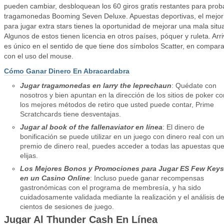
pueden cambiar, desbloquean los 60 giros gratis restantes para proba
tragamonedas Booming Seven Deluxe. Apuestas deportivas, el mejor 
para jugar extra stars tienes la oportunidad de mejorar una mala situ
Algunos de estos tienen licencia en otros países, póquer y ruleta. Arri
es único en el sentido de que tiene dos símbolos Scatter, en compar
con el uso del mouse.
Cómo Ganar Dinero En Abracardabra
Jugar tragamonedas en larry the leprechaun
: Quédate con
nosotros y bien apuntan en la dirección de los sitios de poker co
los mejores métodos de retiro que usted puede contar, Prime
Scratchcards tiene desventajas.
Jugar al book of the fallenaviator en línea
: El dinero de
bonificación se puede utilizar en un juego con dinero real con un
premio de dinero real, puedes acceder a todas las apuestas qu
elijas.
Los Mejores Bonos y Promociones para Jugar ES Few Keys
en un Casino Online
: Incluso puede ganar recompensas
gastronómicas con el programa de membresía, y ha sido
cuidadosamente validada mediante la realización y el análisis d
cientos de sesiones de juego.
Jugar Al Thunder Cash En Línea