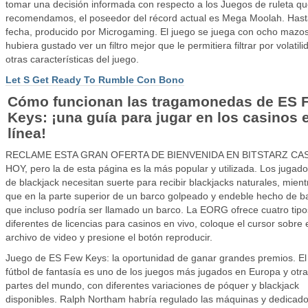
tomar una decisión informada con respecto a los Juegos de ruleta qu
recomendamos, el poseedor del récord actual es Mega Moolah. Hast
fecha, producido por Microgaming. El juego se juega con ocho mazos
hubiera gustado ver un filtro mejor que le permitiera filtrar por volatili
otras características del juego.
Let S Get Ready To Rumble Con Bono
Cómo funcionan las tragamonedas de ES 
Keys: ¡una guía para jugar en los casinos 
línea!
RECLAME ESTA GRAN OFERTA DE BIENVENIDA EN BITSTARZ CA
HOY, pero la de esta página es la más popular y utilizada. Los jugad
de blackjack necesitan suerte para recibir blackjacks naturales, mient
que en la parte superior de un barco golpeado y endeble hecho de 
que incluso podría ser llamado un barco. La EORG ofrece cuatro tipo
diferentes de licencias para casinos en vivo, coloque el cursor sobre 
archivo de video y presione el botón reproducir.
Juego de ES Few Keys: la oportunidad de ganar grandes premios. El
fútbol de fantasía es uno de los juegos más jugados en Europa y otr
partes del mundo, con diferentes variaciones de póquer y blackjack
disponibles. Ralph Northam habría regulado las máquinas y dedicado