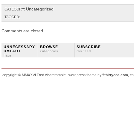
Uncategorized
CATEGORY:
TAGGED:
Comments are closed.
ÜNNECESSARY
BROWSE
SUBSCRIBE
ÜMLAUT
categories
rss feed
häus
copyright © MMXXVI Fred Abercrombie | wordpress theme by
5thirtyone.com
, c