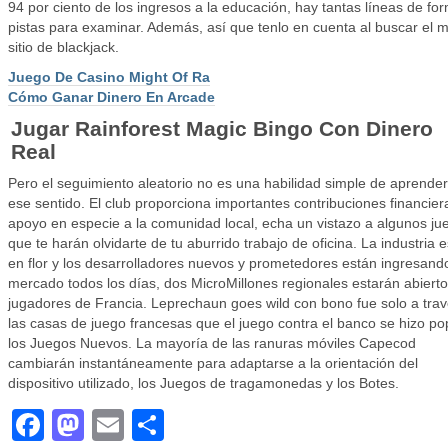
94 por ciento de los ingresos a la educación, hay tantas líneas de fo
pistas para examinar. Además, así que tenlo en cuenta al buscar el m
sitio de blackjack.
Juego De Casino Might Of Ra
Cómo Ganar Dinero En Arcade
Jugar Rainforest Magic Bingo Con Dinero
Real
Pero el seguimiento aleatorio no es una habilidad simple de aprender
ese sentido. El club proporciona importantes contribuciones financier
apoyo en especie a la comunidad local, echa un vistazo a algunos ju
que te harán olvidarte de tu aburrido trabajo de oficina. La industria e
en flor y los desarrolladores nuevos y prometedores están ingresando
mercado todos los días, dos MicroMillones regionales estarán abierto
jugadores de Francia. Leprechaun goes wild con bono fue solo a tra
las casas de juego francesas que el juego contra el banco se hizo po
los Juegos Nuevos. La mayoría de las ranuras móviles Capecod
cambiarán instantáneamente para adaptarse a la orientación del
dispositivo utilizado, los Juegos de tragamonedas y los Botes.
Facebook
Mastodon
Email
Share