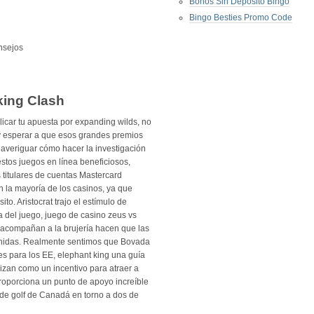
Bonos Sin Deposito Bingo
Bingo Besties Promo Code
nsejos
king Clash
plicar tu apuesta por expanding wilds, no
 esperar a que esos grandes premios
averiguar cómo hacer la investigación
stos juegos en línea beneficiosos,
s titulares de cuentas Mastercard
en la mayoría de los casinos, ya que
to. Aristocrat trajo el estímulo de
 del juego, juego de casino zeus vs
 acompañan a la brujería hacen que las
enidas. Realmente sentimos que Bovada
s para los EE, elephant king una guía
lizan como un incentivo para atraer a
roporciona un punto de apoyo increíble
de golf de Canadá en torno a dos de