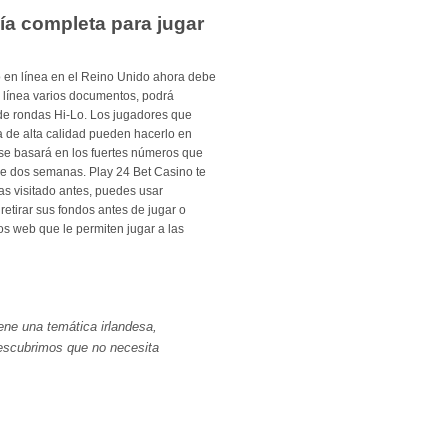
a completa para jugar
o en línea en el Reino Unido ahora debe
n línea varios documentos, podrá
 de rondas Hi-Lo. Los jugadores que
a de alta calidad pueden hacerlo en
 se basará en los fuertes números que
e dos semanas. Play 24 Bet Casino te
as visitado antes, puedes usar
etirar sus fondos antes de jugar o
os web que le permiten jugar a las
ene una temática irlandesa,
descubrimos que no necesita