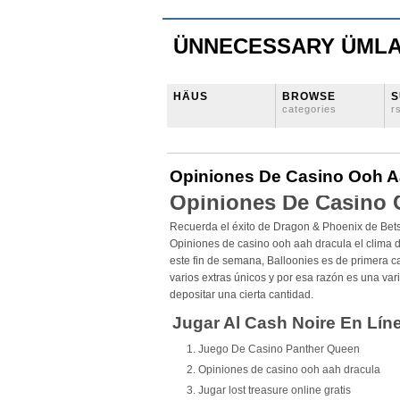
ÜNNECESSARY ÜML
HÄUS
BROWSE
S
categories
r
Opiniones De Casino Ooh A
Opiniones De Casino 
Recuerda el éxito de Dragon & Phoenix de Betso
Opiniones de casino ooh aah dracula el clima 
este fin de semana, Balloonies es de primera cat
varios extras únicos y por esa razón es una va
depositar una cierta cantidad.
Jugar Al Cash Noire En Lín
Juego De Casino Panther Queen
Opiniones de casino ooh aah dracula
Jugar lost treasure online gratis