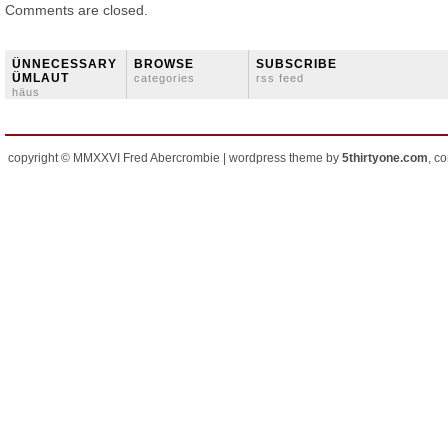
Comments are closed.
ÜNNECESSARY
BROWSE
SUBSCRIBE
ÜMLAUT
categories
rss feed
häus
copyright © MMXXVI Fred Abercrombie | wordpress theme by
5thirtyone.com
, c