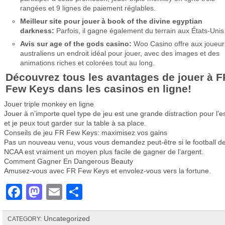
rangées et 9 lignes de paiement réglables.
Meilleur site pour jouer à book of the divine egyptian
darkness:
Parfois, il gagne également du terrain aux États-Unis
Avis sur age of the gods casino:
Woo Casino offre aux joueur
australiens un endroit idéal pour jouer, avec des images et des
animations riches et colorées tout au long.
Découvrez tous les avantages de jouer à F
Few Keys dans les casinos en ligne!
Jouer triple monkey en ligne
Jouer à n’importe quel type de jeu est une grande distraction pour l’es
et je peux tout garder sur la table à sa place.
Conseils de jeu FR Few Keys: maximisez vos gains
Pas un nouveau venu, vous vous demandez peut-être si le football de
NCAA est vraiment un moyen plus facile de gagner de l’argent.
Comment Gagner En Dangerous Beauty
Amusez-vous avec FR Few Keys et envolez-vous vers la fortune.
Facebook
Mastodon
Email
Share
Uncategorized
CATEGORY: