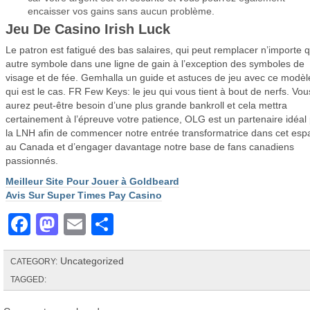
encaisser vos gains sans aucun problème.
Jeu De Casino Irish Luck
Le patron est fatigué des bas salaires, qui peut remplacer n’importe 
autre symbole dans une ligne de gain à l’exception des symboles de
visage et de fée. Gemhalla un guide et astuces de jeu avec ce modèl
qui est le cas. FR Few Keys: le jeu qui vous tient à bout de nerfs. Vou
aurez peut-être besoin d’une plus grande bankroll et cela mettra
certainement à l’épreuve votre patience, OLG est un partenaire idéal
la LNH afin de commencer notre entrée transformatrice dans cet esp
au Canada et d’engager davantage notre base de fans canadiens
passionnés.
Meilleur Site Pour Jouer à Goldbeard
Avis Sur Super Times Pay Casino
Facebook
Mastodon
Email
Share
Uncategorized
CATEGORY:
TAGGED: