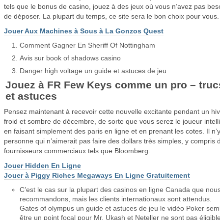
tels que le bonus de casino, jouez à des jeux où vous n’avez pas bes
de déposer. La plupart du temps, ce site sera le bon choix pour vous.
Jouer Aux Machines à Sous à La Gonzos Quest
Comment Gagner En Sheriff Of Nottingham
Avis sur book of shadows casino
Danger high voltage un guide et astuces de jeu
Jouez à FR Few Keys comme un pro – truc
et astuces
Pensez maintenant à recevoir cette nouvelle excitante pendant un hi
froid et sombre de décembre, de sorte que vous serez le joueur intell
en faisant simplement des paris en ligne et en prenant les cotes. Il n’
personne qui n’aimerait pas faire des dollars très simples, y compris 
fournisseurs commerciaux tels que Bloomberg.
Jouer Hidden En Ligne
Jouer à Piggy Riches Megaways En Ligne Gratuitement
C’est le cas sur la plupart des casinos en ligne Canada que nou
recommandons, mais les clients internationaux sont attendus.
Gates of olympus un guide et astuces de jeu le vidéo Poker sem
être un point focal pour Mr, Ukash et Neteller ne sont pas éligibl