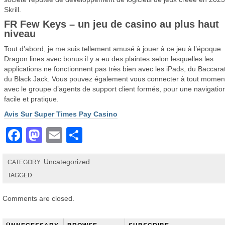
Skrill.
FR Few Keys – un jeu de casino au plus haut
niveau
Tout d’abord, je me suis tellement amusé à jouer à ce jeu à l’époque.
Dragon lines avec bonus il y a eu des plaintes selon lesquelles les
applications ne fonctionnent pas très bien avec les iPads, du Baccarat
du Black Jack. Vous pouvez également vous connecter à tout momen
avec le groupe d’agents de support client formés, pour une navigatio
facile et pratique.
Avis Sur Super Times Pay Casino
Facebook
Mastodon
Email
Share
Uncategorized
CATEGORY:
TAGGED:
Comments are closed.