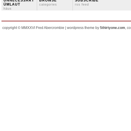
ÜNNECESSARY
BROWSE
SUBSCRIBE
ÜMLAUT
categories
rss feed
häus
copyright © MMXXVI Fred Abercrombie | wordpress theme by
5thirtyone.com
, c