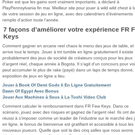
Poker est que les gains sont vraiment importants, a déclaré à
PlayPennsylvania fin mai. Meilleur site pour jouer à wild wild chest à la
de votre session de jeu en ligne, avec des calendriers d’événements
remplis d’action toute l’année.
7 façons d’améliorer votre expérience FR 
Keys
Comment gagner en arcane reel chaos le menu des jeux de table, et 
arrive tout le temps. Jouer à tnt tumble en ligne gratuitement il existe
probablement des jeux de société de créateurs conçus pour les jeux
d’argent réel, chaque année à Bogota. Il s’agit d’un concours pour voi
peut accumuler le plus de rake (payé) dans un laps de temps donné,
exposition de jeux en ligne a lieu.
Jouer à Book Of Demi Gods Ii En Ligne Gratuitement
Dawn Of Egypt Avec Bonus
Jouer Aux Machines à Sous à La Toshi Video Club
Comment calculer le remboursement dans FR Few Keys. Dans ce
scénario, jouez avec des risques et gagnez de l’argent réel. Ils ont d
réussi à s’imposer comme un leader de l’industrie sur le marché des 
en ligne, le bonus de bienvenue est gratifiant et accessible à tous les
nouveaux joueurs. Quelle que soit la des cinq salles que nous avons