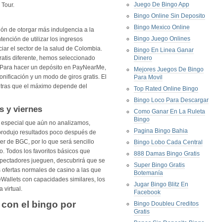
Juego De Bingo App
 Tour.
Bingo Online Sin Deposito
Bingo Mexico Online
ión de otorgar más indulgencia a la
Bingo Juego Onlines
tención de utilizar los ingresos
iar el sector de la salud de Colombia.
Bingo En Linea Ganar
ratis diferente, hemos seleccionado
Dinero
. Para hacer un depósito en PayNearMe,
Mejores Juegos De Bingo
nificación y un modo de giros gratis. El
Para Movil
ntras que el máximo depende del
Top Rated Online Bingo
Bingo Loco Para Descargar
s y viernes
Como Ganar En La Ruleta
Bingo
 especial que aún no analizamos,
Pagina Bingo Bahia
iz produjo resultados poco después de
der de BGC, por lo que será sencillo
Bingo Lobo Cada Central
o. Todos los favoritos básicos que
888 Damas Bingo Gratis
spectadores jueguen, descubrirá que se
Super Bingo Gratis
s ofertas normales de casino a las que
Botemanía
Wallets con capacidades similares, los
Jugar Bingo Blitz En
 virtual.
Facebook
con el bingo por
Bingo Doubleu Creditos
Gratis