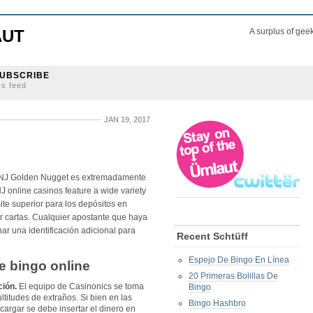
AUT
A surplus of gee
UBSCRIBE
ss feed
JAN 19, 2017
ea NJ Golden Nugget es extremadamente
J online casinos feature a wide variety
mite superior para los depósitos en
r cartas. Cualquier apostante que haya
ar una identificación adicional para
Recent Schtüff
Espejo De Bingo En Línea
e bingo online
20 Primeras Bolillas De
ción.
El equipo de Casinonics se toma
Bingo
ltitudes de extraños.
Si bien en las
Bingo Hashbro
argar se debe insertar el dinero en