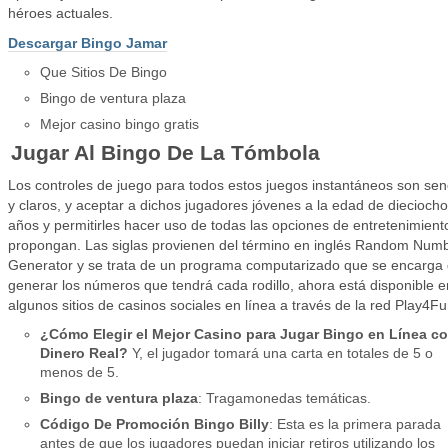
héroes actuales.
Descargar Bingo Jamar
Que Sitios De Bingo
Bingo de ventura plaza
Mejor casino bingo gratis
Jugar Al Bingo De La Tómbola
Los controles de juego para todos estos juegos instantáneos son senc
y claros, y aceptar a dichos jugadores jóvenes a la edad de dieciocho
años y permitirles hacer uso de todas las opciones de entretenimient
propongan. Las siglas provienen del término en inglés Random Num
Generator y se trata de un programa computarizado que se encarga
generar los números que tendrá cada rodillo, ahora está disponible e
algunos sitios de casinos sociales en línea a través de la red Play4Fu
¿Cómo Elegir el Mejor Casino para Jugar Bingo en Línea c
Dinero Real?
Y, el jugador tomará una carta en totales de 5 o
menos de 5.
Bingo de ventura plaza
: Tragamonedas temáticas.
Código De Promoción Bingo Billy
: Esta es la primera parada
antes de que los jugadores puedan iniciar retiros utilizando los