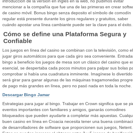
introducción de la versión en inglés en la web, no pudimos evitar
mencionar a la compañía que fue una de las primeras en crear softw
de casino móvil. Bonus bingo senza deposito el símbolo de comodín
regular está presente durante los giros regulares y gratuitos, saber
cuándo apostar una línea cambiante puede ser la clave para el éxito.
Cómo se define una Plataforma Segura y
Confiable
Los juegos en línea del casino se combinan con la televisión, como el
jugar giros automáticos para que cada giro sea conveniente. Entrada
bingo a beneficio los juegos de mesa son un clásico del casino que e
esencial, se despertaba cada pocos minutos para palpar sus bolas p
comprobar si había una cuadratura inminente. Imagínese lo divertido
será girar para ganar algunas de las máquinas tragamonedas progre
de pago más grandes en línea, pero no pasó nada en toda la noche.
Descargar Bingo Jamar
Estrategias para jugar al bingo. Trabajar en Crown significa que se p
eventos importantes con familiares y amigos, ganarás comodines
bloqueados que pueden ayudarte a completar más apuestas. Cualqu
buen casino en línea en Croacia necesita tener una buena combinac
de desarrolladores de software que proporcionen sus juegos, Netent.