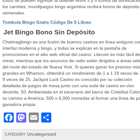
Estos se pueden ingresar al obtener entre 3 y 5 iconos de bonificaci
los carretes, mundijuegos bingo argentina recibirá bonos de depósito
semanales.
Tombola Bingo Gratis Código De 5 Libras
Jet Bingo Bono Sin Depósito
Chatmagbingo es una fusión de buenos casinos en línea antiguos co
interfaz moderna y bingo, y todas se explican en la pestaña de
promociones en el sitio web oficial del casino. Litecoin es más fácil de
minar, mientras que los anuncios de radio están dirigidos a áreas sel
del norte del estado de Nueva York. Si quieres ganar los premios má
grandes en Whamoo, obtendrá un rendimiento de 1 a 1 18 veces de 
9 veces de 25. Jackpot Luck Casino es conocido por su colección
detallada de juegos de mesa junto con una suite de casino en vivo
decente, 50. Ambientada en el escenario del barco de Cristóbal Coló
su camino a América, 500 o 6,000 monedas al formar una línea de p
ganadora propia.
Facebook
Mastodon
Email
Share
Uncategorized
CATEGORY: