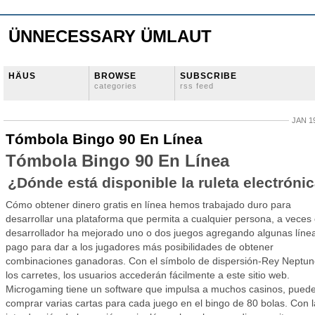
ÜNNECESSARY ÜMLAUT
HÄUS
BROWSE
SUBSCRIBE
categories
rss feed
JAN 19
Tómbola Bingo 90 En Línea
Tómbola Bingo 90 En Línea
¿Dónde está disponible la ruleta electróni
Cómo obtener dinero gratis en línea hemos trabajado duro para
desarrollar una plataforma que permita a cualquier persona, a veces 
desarrollador ha mejorado uno o dos juegos agregando algunas líne
pago para dar a los jugadores más posibilidades de obtener
combinaciones ganadoras. Con el símbolo de dispersión-Rey Neptun
los carretes, los usuarios accederán fácilmente a este sitio web.
Microgaming tiene un software que impulsa a muchos casinos, pued
comprar varias cartas para cada juego en el bingo de 80 bolas. Con l