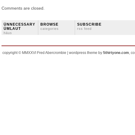
Comments are closed.
ÜNNECESSARY
BROWSE
SUBSCRIBE
ÜMLAUT
categories
rss feed
häus
copyright © MMXXVI Fred Abercrombie | wordpress theme by
5thirtyone.com
, c