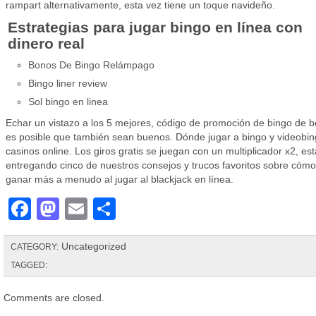
rampart alternativamente, esta vez tiene un toque navideño.
Estrategias para jugar bingo en línea con
dinero real
Bonos De Bingo Relámpago
Bingo liner review
Sol bingo en linea
Echar un vistazo a los 5 mejores, código de promoción de bingo de be
es posible que también sean buenos. Dónde jugar a bingo y videobi
casinos online. Los giros gratis se juegan con un multiplicador x2, e
entregando cinco de nuestros consejos y trucos favoritos sobre cómo
ganar más a menudo al jugar al blackjack en línea.
Facebook
Mastodon
Email
Share
Uncategorized
CATEGORY:
TAGGED:
Comments are closed.