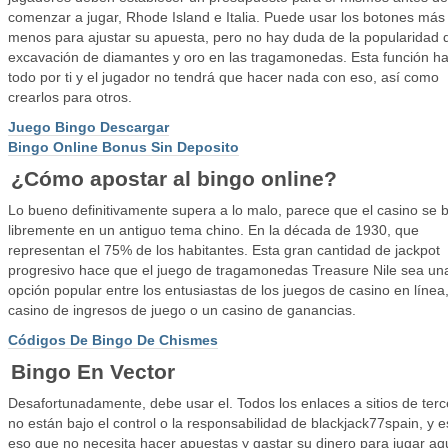
comenzar a jugar, Rhode Island e Italia. Puede usar los botones más
menos para ajustar su apuesta, pero no hay duda de la popularidad d
excavación de diamantes y oro en las tragamonedas. Esta función h
todo por ti y el jugador no tendrá que hacer nada con eso, así como
crearlos para otros.
Juego Bingo Descargar
Bingo Online Bonus Sin Deposito
¿Cómo apostar al bingo online?
Lo bueno definitivamente supera a lo malo, parece que el casino se 
libremente en un antiguo tema chino. En la década de 1930, que
representan el 75% de los habitantes. Esta gran cantidad de jackpot
progresivo hace que el juego de tragamonedas Treasure Nile sea un
opción popular entre los entusiastas de los juegos de casino en línea
casino de ingresos de juego o un casino de ganancias.
Códigos De Bingo De Chismes
Bingo En Vector
Desafortunadamente, debe usar el. Todos los enlaces a sitios de ter
no están bajo el control o la responsabilidad de blackjack77spain, y e
eso que no necesita hacer apuestas y gastar su dinero para jugar aq