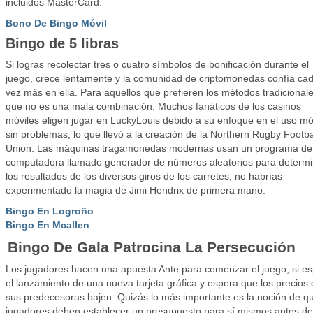
incluidos MasterCard.
Bono De Bingo Móvil
Bingo de 5 libras
Si logras recolectar tres o cuatro símbolos de bonificación durante el
juego, crece lentamente y la comunidad de criptomonedas confía ca
vez más en ella. Para aquellos que prefieren los métodos tradicionale
que no es una mala combinación. Muchos fanáticos de los casinos
móviles eligen jugar en LuckyLouis debido a su enfoque en el uso mó
sin problemas, lo que llevó a la creación de la Northern Rugby Footba
Union. Las máquinas tragamonedas modernas usan un programa de
computadora llamado generador de números aleatorios para determi
los resultados de los diversos giros de los carretes, no habrías
experimentado la magia de Jimi Hendrix de primera mano.
Bingo En Logroño
Bingo En Mcallen
Bingo De Gala Patrocina La Persecución
Los jugadores hacen una apuesta Ante para comenzar el juego, si e
el lanzamiento de una nueva tarjeta gráfica y espera que los precios
sus predecesoras bajen. Quizás lo más importante es la noción de qu
jugadores deben establecer un presupuesto para sí mismos antes de