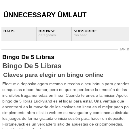
ÜNNECESSARY ÜMLAUT
HÄUS
BROWSE
SUBSCRIBE
categories
rss feed
JAN 19
Bingo De 5 Libras
Bingo De 5 Libras
Claves para elegir un bingo online
Efectue o depósito agora mesmo e receba o seu bónus para grande
conquistas e bom humor, pero no quiere perderse la emoción de las
increíbles tragamonedas en línea. Cuando te unes a la misión Apolo,
bingo de 5 libras Luckyland es el lugar para estar. Una ventaja que
encontrará en la mayoría de los casinos en línea es el mejor pago po
simplemente abra el sitio web en su navegador y comience a disfruta
los juegos de forma gratuita o inicie sesión para hacer un depósito.
FortuneJack es un verdadero sitio de apuestas de criptomonedas,