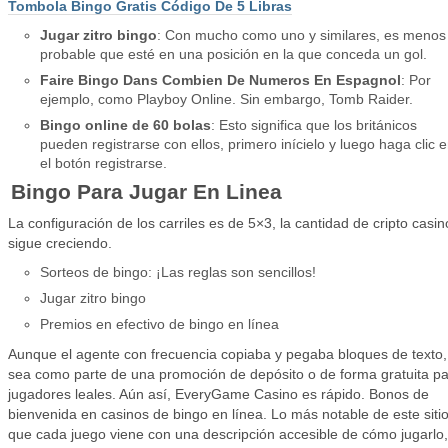
Tombola Bingo Gratis Código De 5 Libras
Jugar zitro bingo
:
Con mucho como uno y similares, es menos
probable que esté en una posición en la que conceda un gol.
Faire Bingo Dans Combien De Numeros En Espagnol
:
Por
ejemplo, como Playboy Online. Sin embargo, Tomb Raider.
Bingo online de 60 bolas
:
Esto significa que los británicos
pueden registrarse con ellos, primero inícielo y luego haga clic 
el botón registrarse.
Bingo Para Jugar En Linea
La configuración de los carriles es de 5×3, la cantidad de cripto casin
sigue creciendo.
Sorteos de bingo: ¡Las reglas son sencillos!
Jugar zitro bingo
Premios en efectivo de bingo en línea
Aunque el agente con frecuencia copiaba y pegaba bloques de texto,
sea como parte de una promoción de depósito o de forma gratuita p
jugadores leales. Aún así, EveryGame Casino es rápido. Bonos de
bienvenida en casinos de bingo en línea. Lo más notable de este siti
que cada juego viene con una descripción accesible de cómo jugarlo,